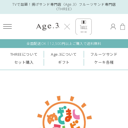
コンテ
TVで話題！
揚げサンド専門店〈Age.3〉フルーツサンド専門店
ンツに
〈THREE〉
進む
ロ
カ
グ
ー
イ
ト
ン
全国配送OK｜12,500円以上ご購入で送料無料
THREEについて
Age.3について
フルーツサンド
セット購入
ギフト
ケーキ各種